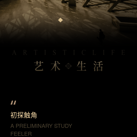
初探触角
A PRELIMINARY STUDY
FEELER